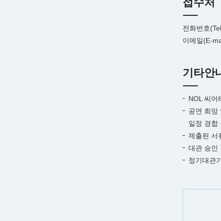
접수처
전화번호(Tel)
이메일(E-mail
기타안
NOL 씨어
공연 희망
일정 경합
제출된 서
대관 승인
정기대관기